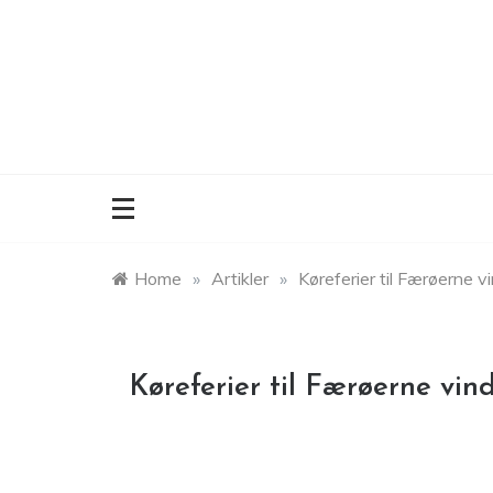
Skip
to
content
Home
»
Artikler
»
Køreferier til Færøerne 
Køreferier til Færøerne vi