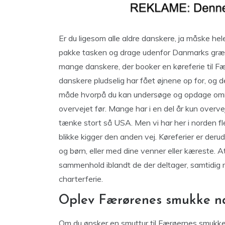
Er du ligesom alle aldre danskere, ja måske hel
pakke tasken og drage udenfor Danmarks græns
mange danskere, der booker en køreferie til F
danskere pludselig har fået øjnene op for, og 
måde hvorpå du kan undersøge og opdage omr
overvejet før. Mange har i en del år kun overve
tænke stort så USA. Men vi har her i norden fl
blikke kigger den anden vej. Køreferier er der
og børn, eller med dine venner eller kæreste. 
sammenhold iblandt de der deltager, samtidig m
charterferie.
Oplev Færørenes smukke na
Om du ønsker en smuttur til Færøernes smukke