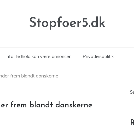
Stopfoer5.dk
Info: Indhold kan være annoncer
Privatlivspolitik
vinder frem blandt danskerne
S
nder frem blandt danskerne
R