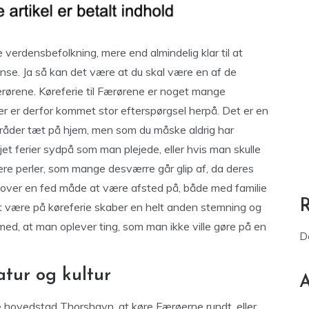
e verdensbefolkning, mere end almindelig klar til at
e. Ja så kan det være at du skal være en af de
ærørene. Køreferie til Færørene er noget mange
der er derfor kommet stor efterspørgsel herpå. Det er en
åder tæt på hjem, men som du måske aldrig har
jet ferier sydpå som man plejede, eller hvis man skulle
ere perler, som mange desværre går glip af, da deres
udover en fed måde at være afsted på, både med familie
At være på køreferie skaber en helt anden stemning og
ed, at man oplever ting, som man ikke ville gøre på en
D
tur og kultur
A
 hovedstad Thorshavn, at køre Færøerne rundt, eller