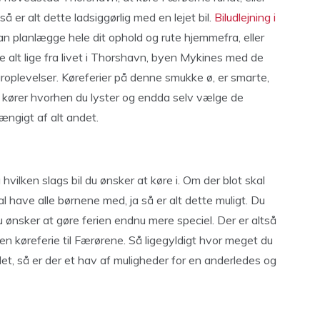
å er alt dette ladsiggørlig med en lejet bil.
Biludlejning i
u kan planlægge hele dit ophold og rute hjemmefra, eller
e alt lige fra livet i Thorshavn, byen Mykines med de
uroplevelser. Køreferier på denne smukke ø, er smarte,
r, kører hvorhen du lyster og endda selv vælge de
ængigt af alt andet.
g hvilken slags bil du ønsker at køre i. Om der blot skal
 skal have alle børnene med, ja så er alt dette muligt. Du
du ønsker at gøre ferien endnu mere speciel. Der er altså
 køreferie til Færørene. Så ligegyldigt hvor meget du
t, så er der et hav af muligheder for en anderledes og