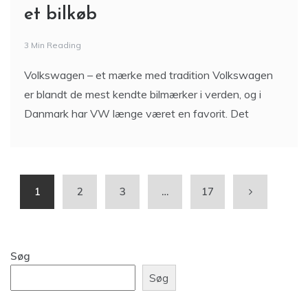
et bilkøb
3 Min Reading
Volkswagen – et mærke med tradition Volkswagen
er blandt de mest kendte bilmærker i verden, og i
Danmark har VW længe været en favorit. Det
1
2
3
…
17
Søg
Søg