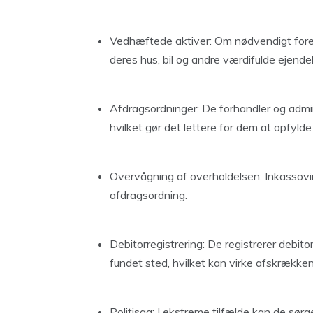
Vedhæftede aktiver: Om nødvendigt foret
deres hus, bil og andre værdifulde ejendel
Afdragsordninger: De forhandler og admin
hvilket gør det lettere for dem at opfylde 
Overvågning af overholdelsen: Inkassovir
afdragsordning.
Debitorregistrering: De registrerer debitor 
fundet sted, hvilket kan virke afskrækken
Politisag: I ekstreme tilfælde kan de sørge