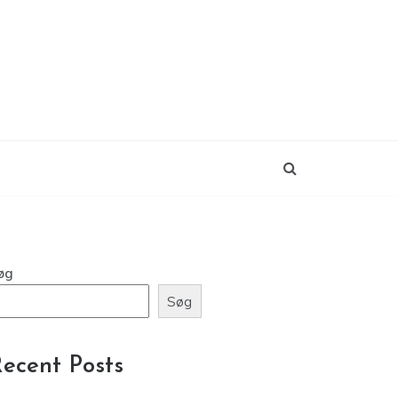
øg
Søg
ecent Posts