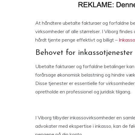
At håndtere ubetalte fakturaer og forfaldne b
virksomheder af alle størrelser. I Viborg findes
hårdt tjente penge effektivt og billigt –
Inkasso
Behovet for inkassotjenester
Ubetalte fakturaer og forfaldne betalinger ka
forårsage økonomisk belastning og hindre vækst
Disse tjenester er essentielle for virksomhede
opretholde en professionel og juridisk tilgang.
I Viborg tilbyder inkassovirksomheder en samle
advokater med ekspertise i inkasso, kan de følge
pengene på din konto.