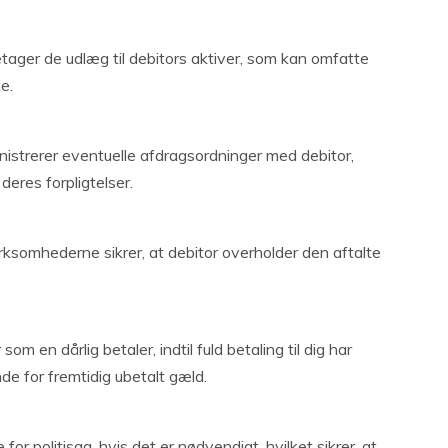
ager de udlæg til debitors aktiver, som kan omfatte
e.
istrerer eventuelle afdragsordninger med debitor,
deres forpligtelser.
ksomhederne sikrer, at debitor overholder den aftalte
som en dårlig betaler, indtil fuld betaling til dig har
de for fremtidig ubetalt gæld.
 for politisag, hvis det er nødvendigt, hvilket sikrer, at