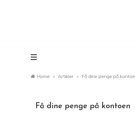
Skip
to
content
Home
»
Artikler
»
Få dine penge på konto
Få dine penge på kontoen