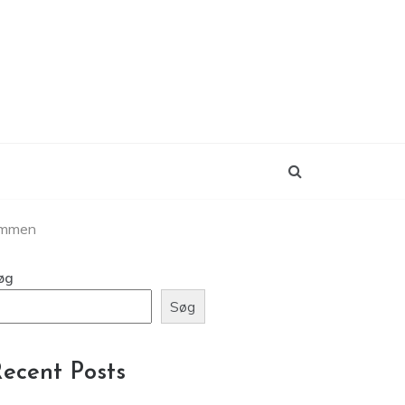
sammen
øg
Søg
ecent Posts