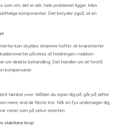
s som om, det er dér, hele problemet ligger. Men
kiftelige komponenter. Det betyder også, at en
et
gsmerter kan skyldes stramme hofter, at knæsmerter
kuldersmerter påvirkes af holdningen i nakken.
ler om direkte behandling. Det handler om at forstå
n kompenserer.
nt tænker over. Måden du rejser dig på, går på, løfter
pen mere, end de fleste tror. Når en fys undersøger dig,
dine vaner som på selve smerten.
n stærkere krop