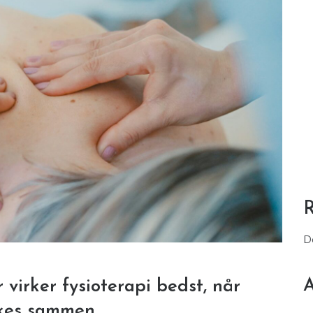
D
A
virker fysioterapi bedst, når
kes sammen