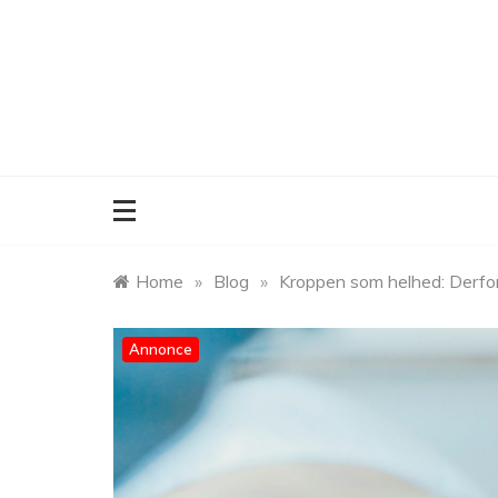
Skip
to
content
Home
»
Blog
»
Kroppen som helhed: Derfor
Annonce