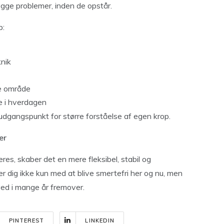
ygge problemer, inden de opstår.
b:
knik
e område
e i hverdagen
t udgangspunkt for større forståelse af egen krop.
er
es, skaber det en mere fleksibel, stabil og
 dig ikke kun med at blive smertefri her og nu, men
ed i mange år fremover.
PINTEREST
LINKEDIN