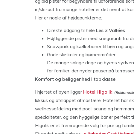
og blå pister for begyndere til udfordrende sor
in/ski-out fra mange hoteller er det nemt at ko
Her er nogle af højdepunkterne:
Direkte adgang til hele
Les 3 Vallées
Højtliggende pister med snegaranti fra de
Snowpark og kælkebaner til børn og ung
Gode skiskoler og børneområder
De mange solrige dage og byens sydvendt
for familier, der nyder pauser på terrasse
Komfort og beliggenhed i topklasse
I hjertet af byen ligger
Hotel Higalik
luksus og afslappet atmosfære. Hotellet har sk
wellnessafdeling med pool, sauna og hammam. 
specialiteter, og den hyggelige bar er perfekt t
Higalik er et fremragende valg for par og famil
Et andet godt valg er
Lejligheder Cret Voland