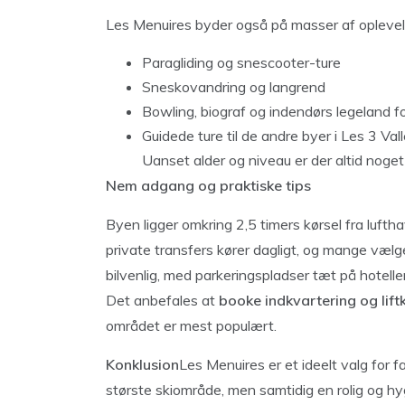
Les Menuires byder også på masser af oplevels
Paragliding og snescooter-ture
Sneskovandring og langrend
Bowling, biograf og indendørs legeland f
Guidede ture til de andre byer i Les 3 Val
Uanset alder og niveau er der altid noget
Nem adgang og praktiske tips
Byen ligger omkring 2,5 timers kørsel fra luf
private transfers kører dagligt, og mange vælg
bilvenlig, med parkeringspladser tæt på hotelle
Det anbefales at
booke indkvartering og liftk
området er mest populært.
Konklusion
Les Menuires er et ideelt valg for f
største skiområde, men samtidig en rolig og h