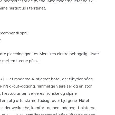
te nedfarter for de øvede. Med moderne lifter og ski-
mme hurtigt ud i terrænet.
cember til april
e
e placering gør Les Menuires ekstra behagelig – især
n mellem turene på ski.
– et moderne 4-stjernet hotel, der tilbyder både
i-in/ski-out-adgang, rummelige værelser og en stor
I restauranten serveres franske og alpine
il en rolig afterski med udsigt over bjergene. Hotel
ier, der ønsker høj komfort og nem adgang til pisterne.
, som ligger tæt på både lifter og byens