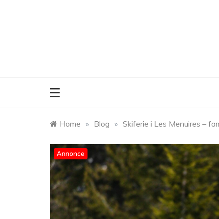
Skip
to
content
Home
»
Blog
»
Skiferie i Les Menuires – fa
Annonce