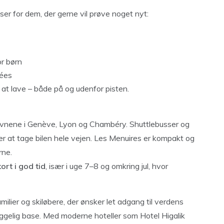
er for dem, der gerne vil prøve noget nyt:
or børn
lées
 at lave – både på og udenfor pisten.
thavnene i Genève, Lyon og Chambéry. Shuttlebusser og
er at tage bilen hele vejen. Les Menuires er kompakt og
rne.
ort i god tid
, især i uge 7–8 og omkring jul, hvor
amilier og skiløbere, der ønsker let adgang til verdens
yggelig base. Med moderne hoteller som Hotel Higalik