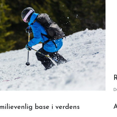
D
A
milievenlig base i verdens