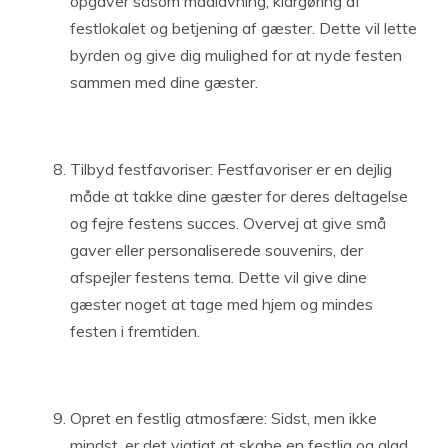
opgaver såsom madlavning, klargøring af
festlokalet og betjening af gæster. Dette vil lette
byrden og give dig mulighed for at nyde festen
sammen med dine gæster.
Tilbyd festfavoriser: Festfavoriser er en dejlig
måde at takke dine gæster for deres deltagelse
og fejre festens succes. Overvej at give små
gaver eller personaliserede souvenirs, der
afspejler festens tema. Dette vil give dine
gæster noget at tage med hjem og mindes
festen i fremtiden.
Opret en festlig atmosfære: Sidst, men ikke
mindst, er det vigtigt at skabe en festlig og glad