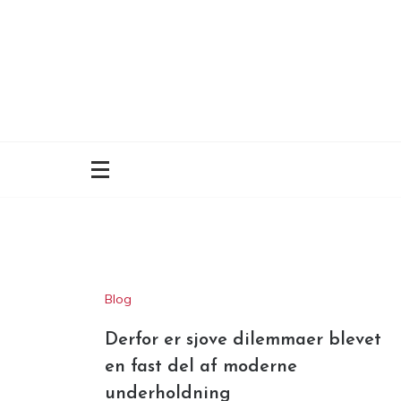
Skip
to
content
Blog
Derfor er sjove dilemmaer blevet
en fast del af moderne
underholdning