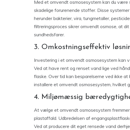
Med et omvendt osmosesystem kan du være sik
skadelige forurenende stoffer. Disse systemer er
herunder bakterier, vira, tungmetaller, pestici
filtreringsproces sikrer omvendt osmose, at dit 
sundhedsfarer.
3. Omkostningseffektiv løsni
Investering i et omvendt osmosesystem kan vær
Ved at have rent og renset vand lige ved hånd
flaske. Over tid kan besparelserne ved ikke at
installere et omvendt osmosesystem, hvilket gør
4. Miljømæssig bæredygtigh
At vælge et omvendt osmosesystem fremmer 
plastaffald. Udbredelsen af engangsplastflasker
Ved at producere dit eget rensede vand derhjem