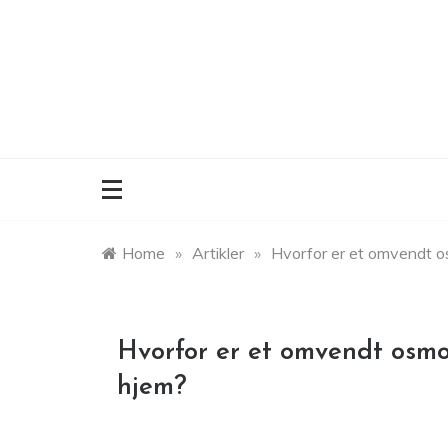
Skip
to
content
Home
»
Artikler
»
Hvorfor er et omvendt os
Hvorfor er et omvendt osmos
hjem?