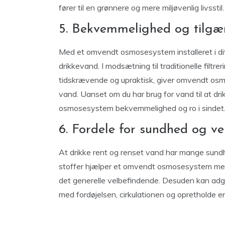
fører til en grønnere og mere miljøvenlig livsstil.
5. Bekvemmelighed og tilgæ
Med et omvendt osmosesystem installeret i dit 
drikkevand. I modsætning til traditionelle filt
tidskrævende og upraktisk, giver omvendt osmos
vand. Uanset om du har brug for vand til at dri
osmosesystem bekvemmelighed og ro i sindet
6. Fordele for sundhed og v
At drikke rent og renset vand har mange sund
stoffer hjælper et omvendt osmosesystem m
det generelle velbefindende. Desuden kan adgang
med fordøjelsen, cirkulationen og opretholde e