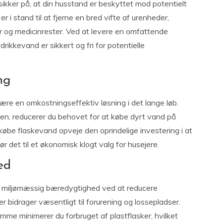
ker på, at din husstand er beskyttet mod potentielt
 i stand til at fjerne en bred vifte af urenheder,
der og medicinrester. Ved at levere en omfattende
drikkevand er sikkert og fri for potentielle
ng
e en omkostningseffektiv løsning i det lange løb.
en, reducerer du behovet for at købe dyrt vand på
 købe flaskevand opveje den oprindelige investering i at
 det til et økonomisk klogt valg for husejere.
ed
miljømæssig bæredygtighed ved at reducere
 bidrager væsentligt til forurening og lossepladser.
me minimerer du forbruget af plastflasker, hvilket