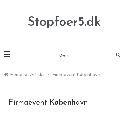
Skip
to
content
Stopfoer5.dk
Menu
Home
»
Artikler
»
Firmaevent København
Firmaevent København