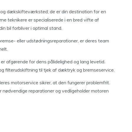
og dækskifteværksted; de er din destination for en
rne teknikere er specialiserede i en bred vifte af
in bil forbliver i optimal stand.
 bremse- eller udstødningsreparationer, er deres team
elt.
 er afgørende for dens pålidelighed og lang levetid.
og filterudskiftning til tjek af dæktryk og bremseservice.
deres motorservice sikrer, at den fungerer problemfrit.
er nødvendige reparationer og vedligeholder motoren