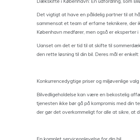
Dækskifte i København: En udfordring, som Bi
Det vigtigt at have en pålidelig partner til at
sammensat et team af erfarne teknikere, der ik
København medfører, men også er eksperter i
Uanset om det er tid til at skifte til sommerdæ
den rette løsning til din bil. Deres mål er enkelt
Konkurrencedygtige priser og miljøvenlige valg
Bilvedligeholdelse kan være en bekostelig aff
tjenesten ikke bør gå på kompromis med din te
der gør det overkommeligt for alle at sikre, at 
En komplet serviceoplevelse for din bil