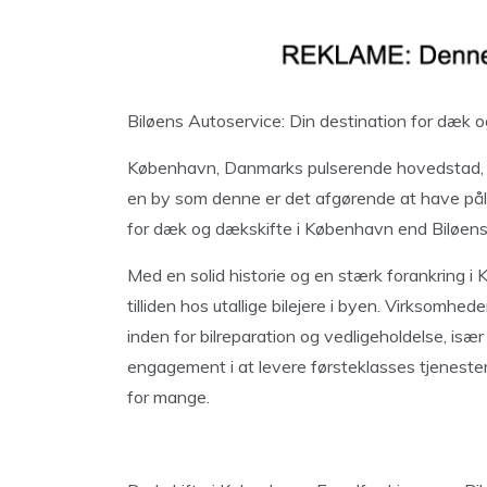
Biløens Autoservice: Din destination for dæk 
København, Danmarks pulserende hovedstad, er k
en by som denne er det afgørende at have pålid
for dæk og dækskifte i København end Biløens
Med en solid historie og en stærk forankring i
tilliden hos utallige bilejere i byen. Virksomh
inden for bilreparation og vedligeholdelse, isæ
engagement i at levere førsteklasses tjenester t
for mange.