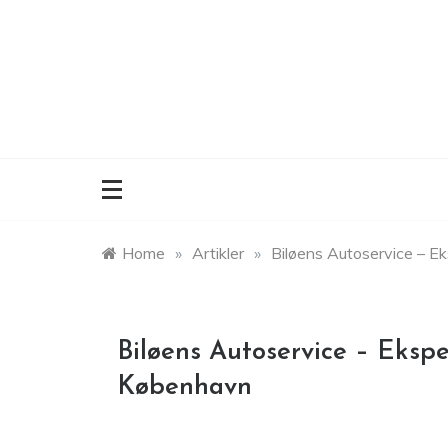
Skip
to
content
Home
»
Artikler
»
Biløens Autoservice – E
Biløens Autoservice – Ekspe
København