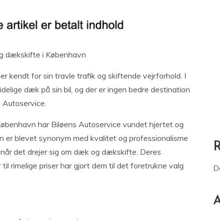
og dækskifte i København
endt for sin travle trafik og skiftende vejrforhold. I
elige dæk på sin bil, og der er ingen bedre destination
 Autoservice.
 København har Biløens Autoservice vundet hjertet og
eden er blevet synonym med kvalitet og professionalisme
r når det drejer sig om dæk og dækskifte. Deres
il rimelige priser har gjort dem til det foretrukne valg
D
A